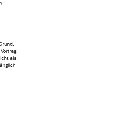
n
Grund.
 Vortrag
cht als
änglich