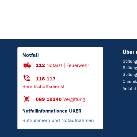
Über 
Notfall
Stiftun
112
Notarzt | Feuerwehr
Stiftun
Stiftun
116 117
Chronik
Bereitschaftsdienst
Anfahrt
089 19240
Vergiftung
Notfallinformationen UKER
Rufnummern und Notaufnahmen