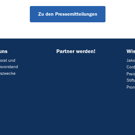
Zu den Pressemitteilungen
uns
Partner werden!
Wis
gsrat und
Jako
gsvorstand
Cord
gszwecke
Prei
Stif
Prom