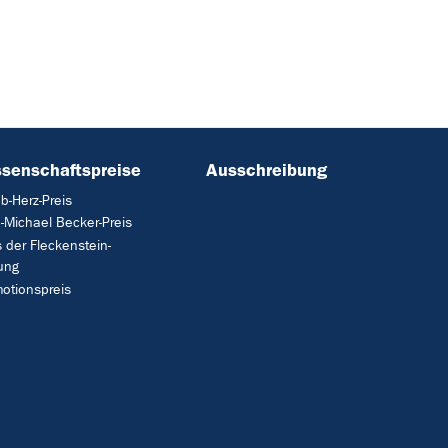
senschaftspreise
Ausschreibung
b-Herz-Preis
-Michael Becker-Preis
s der Fleckenstein-
tung
otionspreis