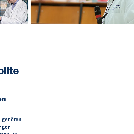
llte
en
n
n gehören
ngen –