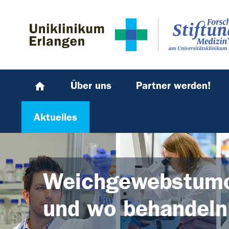
Zum Hauptinhalt springen
Skip to page footer
Über uns
Partner werden!
Aktuelles
Weichgewebstumo
und wo behandeln 