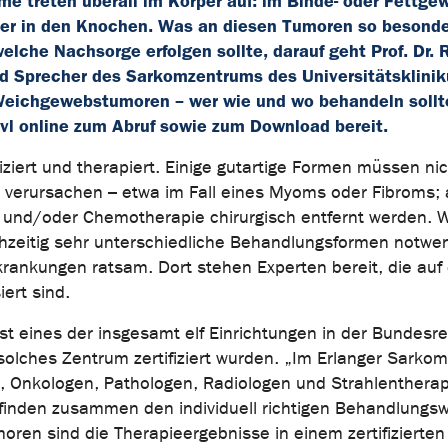
e treten überall im Körper auf: im Binde- oder Fettgew
er in den Knochen. Was an diesen Tumoren so besonder
elche Nachsorge erfolgen sollte, darauf geht Prof. Dr. 
und Sprecher des Sarkomzentrums des Universitätsklini
Weichgewebstumoren – wer wie und wo behandeln sollte
vl online zum Abruf sowie zum Download bereit.
iziert und therapiert. Einige gutartige Formen müssen ni
 verursachen – etwa im Fall eines Myoms oder Fibroms;
 und/oder Chemotherapie chirurgisch entfernt werden. W
hzeitig sehr unterschiedliche Behandlungsformen notwen
rankungen ratsam. Dort stehen Experten bereit, die auf 
ert sind.
t eines der insgesamt elf Einrichtungen in der Bundesre
solches Zentrum zertifiziert wurden. „Im Erlanger Sarko
en, Onkologen, Pathologen, Radiologen und Strahlenthera
inden zusammen den individuell richtigen Behandlungsw
moren sind die Therapieergebnisse in einem zertifizierte