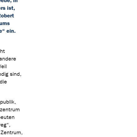
ebe, in
s ist,
Robert
kums
“ ein.
cht
 andere
eil
dig sind,
die
publik,
mzentrum
peuten
eg“,
n Zentrum,