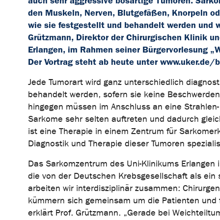
auch sehr aggressive bösartige Tumoren. Sarkom
den Muskeln, Nerven, Blutgefäßen, Knorpeln od
wie sie festgestellt und behandelt werden und w
Grützmann, Direktor der Chirurgischen Klinik 
Erlangen, im Rahmen seiner Bürgervorlesung „
Der Vortrag steht ab heute unter www.uker.de/b
Jede Tumorart wird ganz unterschiedlich diagnost
behandelt werden, sofern sie keine Beschwerden
hingegen müssen im Anschluss an eine Strahlen-
Sarkome sehr selten auftreten und dadurch gleic
ist eine Therapie in einem Zentrum für Sarkomerk
Diagnostik und Therapie dieser Tumoren spezialisi
Das Sarkomzentrum des Uni-Klinikums Erlangen is
die von der Deutschen Krebsgesellschaft als ein 
arbeiten wir interdisziplinär zusammen: Chirurg
kümmern sich gemeinsam um die Patienten und f
erklärt Prof. Grützmann. „Gerade bei Weichteiltu