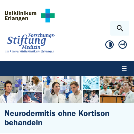
Zum Hauptinhalt springen
Skip to page footer
Neurodermitis ohne Kortison
behandeln