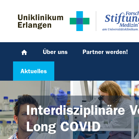
Zum Hauptinhalt springen
Skip to page footer
Über uns
Partner werden!
Aktuelles
Interdisziplinäre 
Long COVID