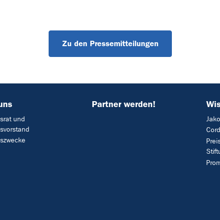
Zu den Pressemitteilungen
uns
Partner werden!
Wis
gsrat und
Jako
gsvorstand
Cord
gszwecke
Prei
Stif
Prom