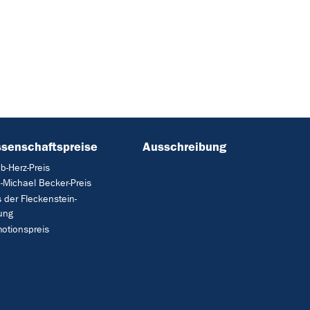
senschaftspreise
Ausschreibung
b-Herz-Preis
-Michael Becker-Preis
s der Fleckenstein-
tung
otionspreis