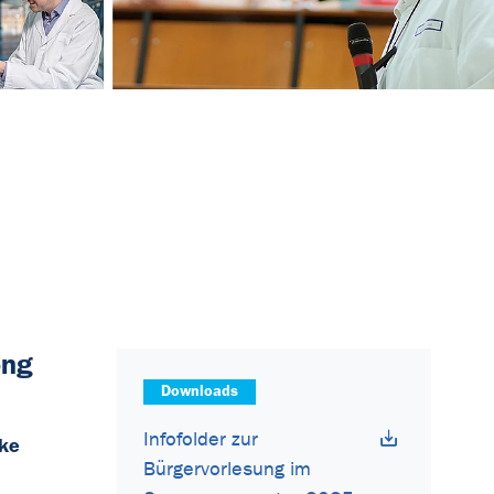
ong
Downloads
Infofolder zur
rke
Bürgervorlesung im