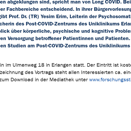
hen abgeklungen sind, spricht man von Long COVID. Bei
er Fachbereiche entscheidend. In ihrer Bürgervorlesun
ibt Prof. Dr. (TR) Yesim Erim, Leiterin der Psychosoma
cherin des Post-COVID-Zentrums des Uniklinikums Erl
lick über körperliche, psychische und kognitive Probl
ären Versorgung betroffener Patientinnen und Patienten.
schen Studien am Post-COVID-Zentrums des Uniklinikums
n im Ulmenweg 18 in Erlangen statt. Der Eintritt ist kost
fzeichnung des Vortrags steht allen Interessierten ca. e
 zum Download in der Mediathek unter
www.forschungssti