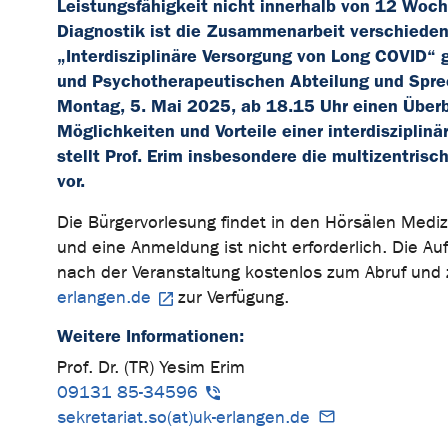
Leistungsfähigkeit nicht innerhalb von 12 Woc
Diagnostik ist die Zusammenarbeit verschieden
„Interdisziplinäre Versorgung von Long COVID“ g
und Psychotherapeutischen Abteilung und Spre
Montag, 5. Mai 2025, ab 18.15 Uhr einen Überb
Möglichkeiten und Vorteile einer interdisziplin
stellt Prof. Erim insbesondere die multizentri
vor.
Die Bürgervorlesung findet in den Hörsälen Medizi
und eine Anmeldung ist nicht erforderlich. Die Au
nach der Veranstaltung kostenlos zum Abruf und
erlangen.de
zur Verfügung.
Weitere Informationen:
Prof. Dr. (TR) Yesim Erim
09131 85-34596
sekretariat.so(at)uk-erlangen.de