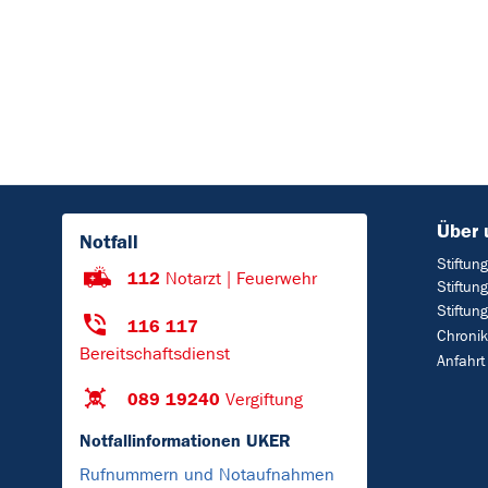
Über 
Notfall
Stiftun
112
Notarzt | Feuerwehr
Stiftun
Stiftun
116 117
Chronik
Bereitschaftsdienst
Anfahrt
089 19240
Vergiftung
Notfallinformationen UKER
Rufnummern und Notaufnahmen